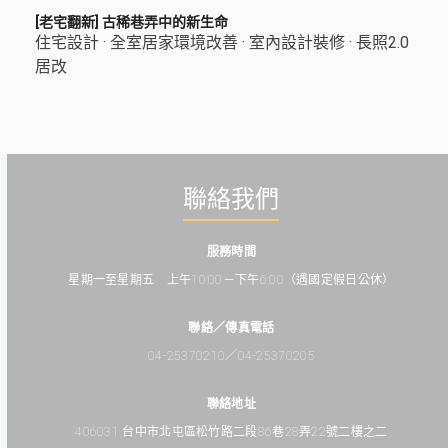
[老宅翻新] 古稀巷弄中的新生命
住宅設計
·
全室居家環境改善
·
室內設計裝修
·
長照2.0
居改
聯絡我們
服務時間
星期一至星期五 上午10:00－下午6:00（遇國定假日公休）
聯絡／傳真電話
04-25370210／04-25370205
聯絡地址
406031 台中市北屯區松竹路二段86巷28弄22號二樓之二